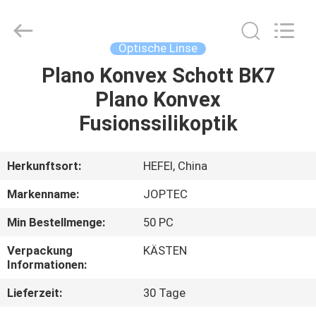
LTD.
All
Rights
Reserved.
Developed
Optische Linse
by
ECER
Plano Konvex Schott BK7
HAUS
Plano Konvex
PRODUKTE
Fusionssilikoptik
ÜBER
Herkunftsort:
HEFEI, China
UNS
Markenname:
JOPTEC
Min Bestellmenge:
50 PC
FABRIK-
Verpackung
KÄSTEN
AUSFLUG
Informationen:
Lieferzeit:
30 Tage
QUALITÄTSKONTROLLE