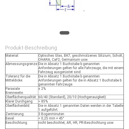
Produkt-Beschreibung
Material:
Optisches Glas, BK7, geschmolzenes Silizium, Schott,
OHARA, CaF2, Germanium usw.
Abmessungsgrenze:
Die in Absatz 1 Buchstabe b genannten
Anforderungen gelten für alle Fahrzeuge, die mit einem
Fahrzeug ausgerüstet sind.
Toleranz für die
Die in Absatz 1 Buchstabe b genannten
Mitteldicke:
Anforderungen gelten für die in Absatz 1 Buchstabe b
genannten Fahrzeuge.
Paraxiale
± 2%
Brennweite:
Oberflächenqualität:
60/40 (Standard), 20/10 (Hochgenauigkeit)
Klarer Durchgang:
> 85%
Oberflächenbild:
Die in Absatz 1 genannten Daten werden in der Tabelle
1 aufgeführt.
Zentrierung:
3 Bogenminuten
Bevel:
< 0,25 mm × 45°
Beschichtung:
nicht beschichtet, AR, HR, PR-Beschichtung usw.