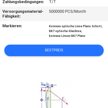
Zahlungsbedingungen:
T/T
TRETEN
Versorgungsmaterial-
5000000 PCS/Month
Fähigkeit:
SIE
MIT
Markieren:
,
Konvexe optische Linse Plano Schott
,
BK7 optische Glaslinse
UNS
konvexe Linsen BK7 Plano
IN
VERBINDUNG
BESTPREIS
NACHRICHTEN
SITEMAP
PRIVACY
POLICY