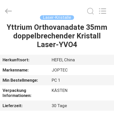
CO.,
LTD.
All
Rights
Reserved.
Laser-Kristalle
Developed
by
Yttrium Orthovanadate 35mm
HAUS
ECER
doppelbrechender Kristall
PRODUKTE
Laser-YVO4
ÜBER
Herkunftsort:
HEFEI, China
UNS
Markenname:
JOPTEC
Min Bestellmenge:
PC 1
FABRIK-
Verpackung
KÄSTEN
AUSFLUG
Informationen:
Lieferzeit:
30 Tage
QUALITÄTSKONTROLLE