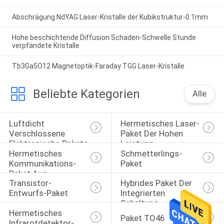
Abschrägung NdYAG Laser-Kristalle der Kubikstruktur-0.1mm
Hohe beschichtende Diffusion Schaden-Schwelle Stunde
verpfändete Kristalle
Tb3Ga5O12 Magnetoptik-Faraday TGG Laser-Kristalle
Beliebte Kategorien
Alle
Luftdicht 
Hermetisches Laser-
Verschlossene 
Paket Der Hohen 
Elektronische Pakete
Leistung
Hermetisches 
Schmetterlings-
Kommunikations-
Paket
Paket Aus 
Transistor-
Hybrides Paket Der 
Optischen Fasern
Entwurfs-Paket
Integrierten 
Schaltung
Hermetisches 
Paket TO46
Infrarotdetektor-