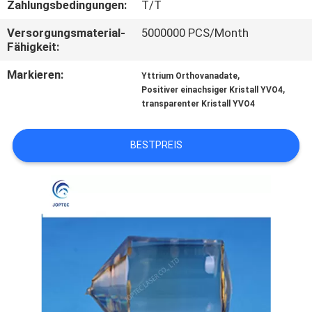
Zahlungsbedingungen:
T/T
TRETEN
Versorgungsmaterial-
5000000 PCS/Month
Fähigkeit:
SIE
MIT
Markieren:
,
Yttrium Orthovanadate
,
Positiver einachsiger Kristall YVO4
UNS
transparenter Kristall YVO4
IN
VERBINDUNG
BESTPREIS
NACHRICHTEN
SITEMAP
PRIVACY
POLICY