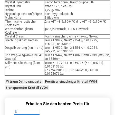
Crystal Symmetry
Zircon tetragonal, Raumgruppe D
4h
Crystal Cell
a=b=7.12 °, ° c=6.29
Dichte
4,22 g/cm2
Hygroskopische Anfälligkeit
Nicht hygroskopisch
Mohs-Härte
5 Glas wie
Thermischer optischer
Δna /dT =8.5x10-6 /K; dnc /dT =3.0x10-6 /K
Koeffizient
Wärmeleitfähigkeits-
||C: 5,23 w/m/k; ⊥C: 5.10w/m/k
Koeffizient
Crystal Class
Positiv einachsig ohne =na=nb, Ne-=nc
Brechungskoeffizienten,
kein =1.9929, Ne =2.2154,△ n=0.2225,
ρ=6.04°, an 630nm
Doppelbrechung (△n=ne-no)
kein =1.9500, Ne =2.1554,△ n=0.2054,
ρ=5.72°, an 1300nm
und Weg--Wegwinkel bei 45
kein =1.9447, Ne =2.1486, Dn=0.2039, ρ=5.69°,
Grad (ρ)
an 1550nm
λ
Sellmeier-Gleichung (
im
keine
=3.77834+0.069736/(λ
-0,04724) -
2
2
0,0108133 λ
μm)
2
Ne
=4.5905+0.110534/(λ
-0,04813) -
2
2
0,0122676 λ
2
Yttrium Orthovanadate
Positiver einachsiger Kristall YVO4
transparenter Kristall YVO4
Erhalten Sie den besten Preis für