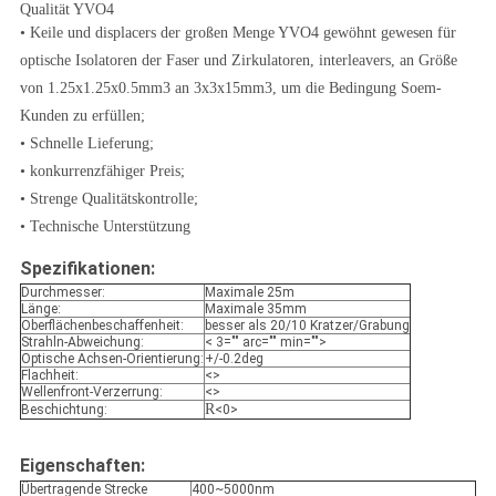
Qualität YVO4
•
Keile und displacers der großen Menge YVO4 gewöhnt gewesen für
optische Isolatoren der Faser und Zirkulatoren, interleavers, an Größe
von 1.25x1.25x0.5mm3 an 3x3x15mm3, um die Bedingung Soem-
Kunden zu erfüllen;
•
Schnelle Lieferung;
•
konkurrenzfähiger Preis;
•
Strenge Qualitätskontrolle;
•
Technische Unterstützung
Spezifikationen:
Durchmesser:
Maximale 25m
Länge:
Maximale 35mm
Oberflächenbeschaffenheit:
besser als 20/10 Kratzer/Grabung
Strahln-Abweichung:
< 3="" arc="" min="">
Optische Achsen-Orientierung:
+/-0.2deg
Flachheit:
<>
Wellenfront-Verzerrung:
<>
R
Beschichtung:
<0>
Eigenschaften:
Übertragende Strecke
400~5000nm